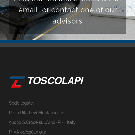
email, or contact one of our
advisors
Sede legale:
P.zza Rita Levi Montalcini, 2
56029 S.Croce sull’Arno (PI) - Italy
P.IVA 01612840502