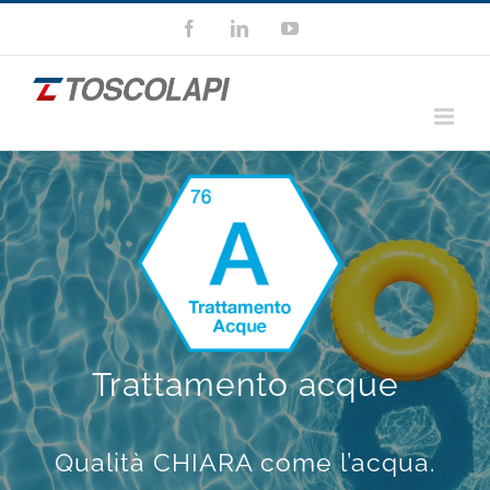
Salta
Facebook
LinkedIn
YouTube
al
contenuto
Trattamento acque
Qualità CHIARA come l’acqua.