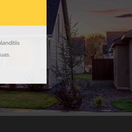
anditiis
quas.