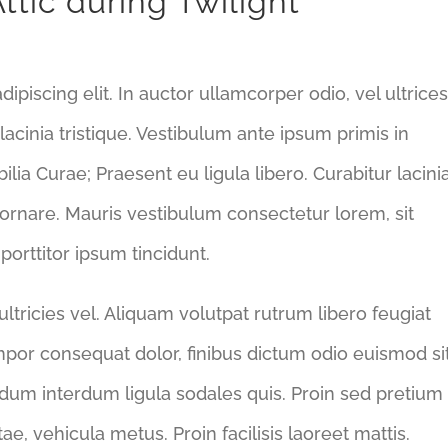
tic during Twilight
piscing elit. In auctor ullamcorper odio, vel ultrices
 lacinia tristique. Vestibulum ante ipsum primis in
ilia Curae; Praesent eu ligula libero. Curabitur lacini
 ornare. Mauris vestibulum consectetur lorem, sit
porttitor ipsum tincidunt.
tricies vel. Aliquam volutpat rutrum libero feugiat
mpor consequat dolor, finibus dictum odio euismod si
rdum interdum ligula sodales quis. Proin sed pretium
tae, vehicula metus. Proin facilisis laoreet mattis.