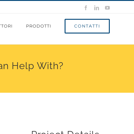
Facebook
LinkedIn
YouTube
CONTATTI
TTORI
PRODOTTI
an Help With?