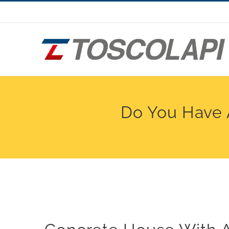
Salta
al
contenuto
Do You Have 