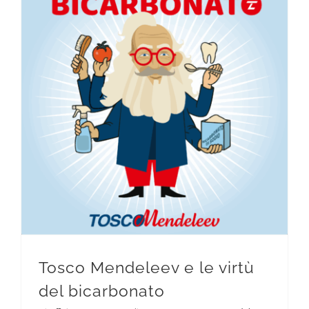
Tosco Mendeleev e le virtù del bicarbonato
Tosco Mendeleev e le virtù
del bicarbonato