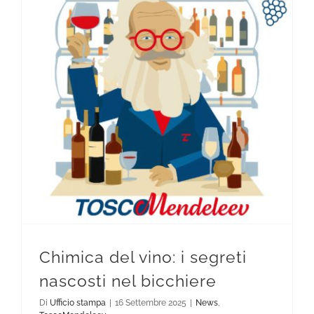
Chimica del vino: i segreti nascosti nel bicchiere
Chimica del vino: i segreti
nascosti nel bicchiere
Di
Ufficio stampa
|
16 Settembre 2025
|
News
,