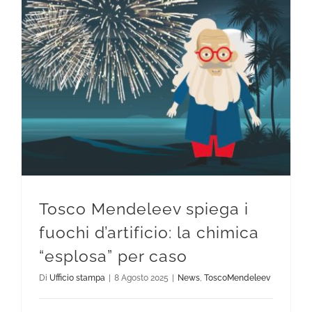
Tosco Mendeleev spiega i fuochi d’artificio: la chimica “esplosa” per caso
Tosco Mendeleev spiega i
fuochi d’artificio: la chimica
“esplosa” per caso
Di
Ufficio stampa
|
8 Agosto 2025
|
News
,
ToscoMendeleev