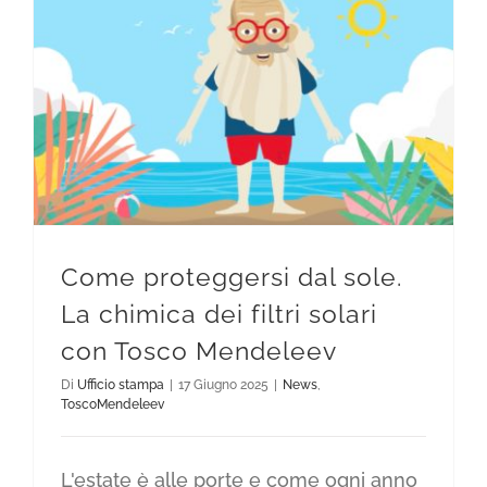
Come proteggersi dal sole. La chimica dei filtri solari con Tosco Mendeleev
Come proteggersi dal sole.
La chimica dei filtri solari
con Tosco Mendeleev
Di
Ufficio stampa
|
17 Giugno 2025
|
News
,
ToscoMendeleev
L'estate è alle porte e come ogni anno