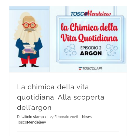
La chimica della vita quotidiana. Alla scoperta dell’argon
La chimica della vita
quotidiana. Alla scoperta
dell’argon
Di
Ufficio stampa
|
27 Febbraio 2026
|
News
,
ToscoMendeleev