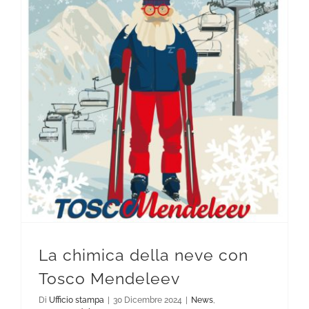
La chimica della neve con Tosco Mendeleev
La chimica della neve con
Tosco Mendeleev
Di
Ufficio stampa
|
30 Dicembre 2024
|
News
,