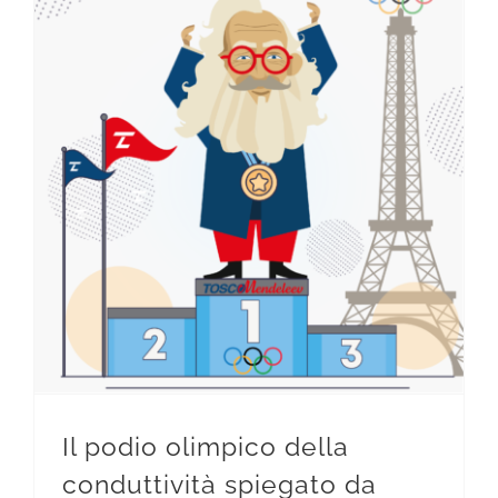
Il podio olimpico della conduttività spiegato da Tosco Mendeleev
Il podio olimpico della
conduttività spiegato da