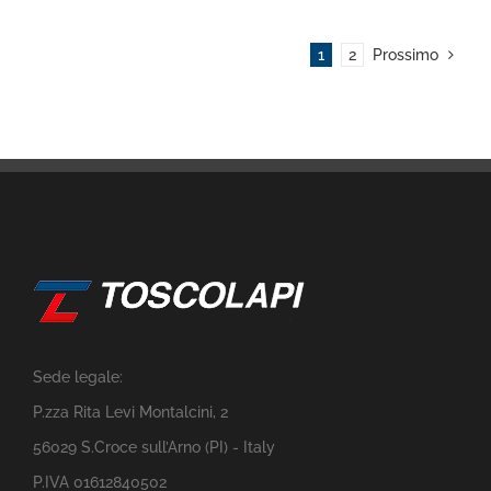
1
2
Prossimo
Sede legale:
P.zza Rita Levi Montalcini, 2
56029 S.Croce sull’Arno (PI) - Italy
P.IVA 01612840502