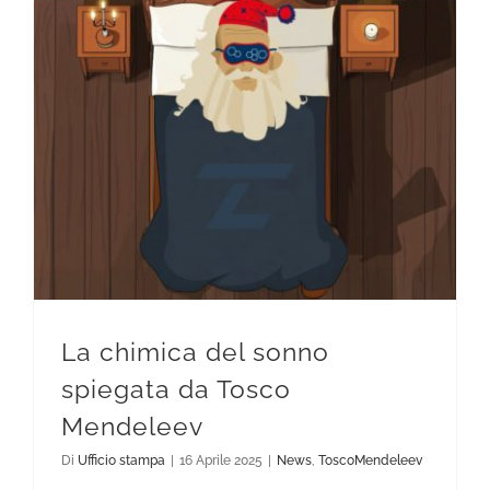
La chimica del sonno spiegata da Tosco Mendeleev
La chimica del sonno
spiegata da Tosco
Mendeleev
Di
Ufficio stampa
|
16 Aprile 2025
|
News
,
ToscoMendeleev